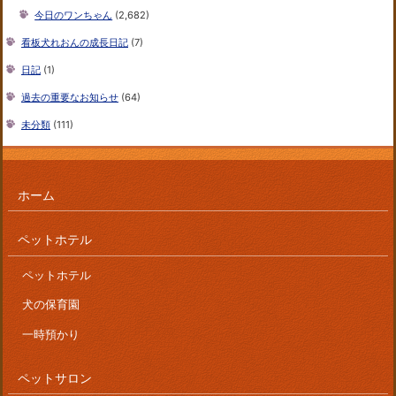
今日のワンちゃん
(2,682)
看板犬れおんの成長日記
(7)
日記
(1)
過去の重要なお知らせ
(64)
未分類
(111)
ホーム
ペットホテル
ペットホテル
犬の保育園
一時預かり
ペットサロン