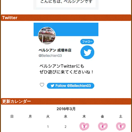
Twitter
更新カレンダー
2016年3月
日
月
火
水
木
金
土
1
2
3
4
5