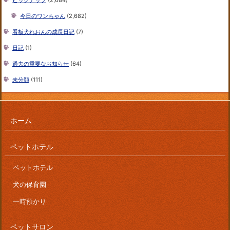
ピックアップ
(2,684)
今日のワンちゃん
(2,682)
看板犬れおんの成長日記
(7)
日記
(1)
過去の重要なお知らせ
(64)
未分類
(111)
ホーム
ペットホテル
ペットホテル
犬の保育園
一時預かり
ペットサロン