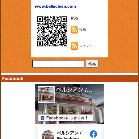
www.bellechien.com
RSS
投稿
コメント
Facebook