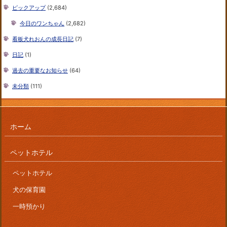
ピックアップ
(2,684)
今日のワンちゃん
(2,682)
看板犬れおんの成長日記
(7)
日記
(1)
過去の重要なお知らせ
(64)
未分類
(111)
ホーム
ペットホテル
ペットホテル
犬の保育園
一時預かり