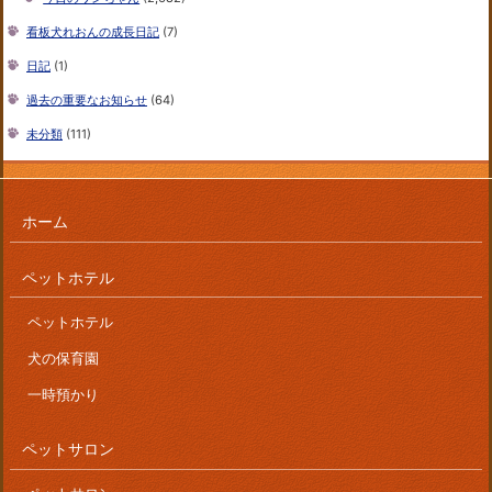
看板犬れおんの成長日記
(7)
日記
(1)
過去の重要なお知らせ
(64)
未分類
(111)
ホーム
ペットホテル
ペットホテル
犬の保育園
一時預かり
ペットサロン