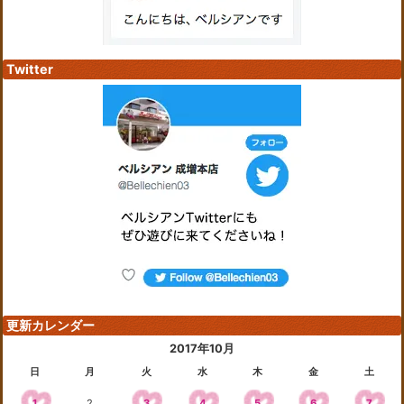
Twitter
更新カレンダー
2017年10月
日
月
火
水
木
金
土
1
2
3
4
5
6
7