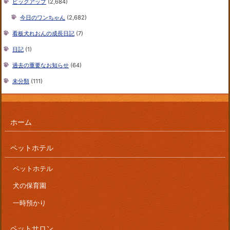
ピックアップ
(2,684)
今日のワンちゃん
(2,682)
看板犬れおんの成長日記
(7)
日記
(1)
過去の重要なお知らせ
(64)
未分類
(111)
ホーム
ペットホテル
ペットホテル
犬の保育園
一時預かり
ペットサロン