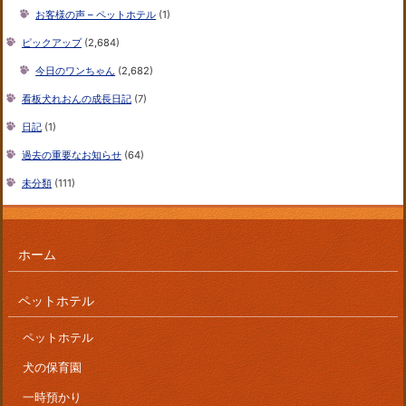
お客様の声 – ペットホテル
(1)
ピックアップ
(2,684)
今日のワンちゃん
(2,682)
看板犬れおんの成長日記
(7)
日記
(1)
過去の重要なお知らせ
(64)
未分類
(111)
ホーム
ペットホテル
ペットホテル
犬の保育園
一時預かり