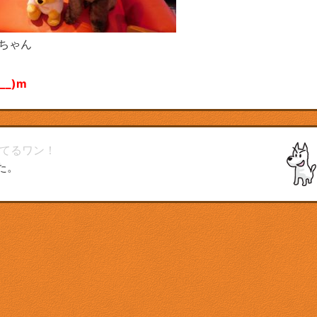
ちゃん
_)m
てるワン！
た。