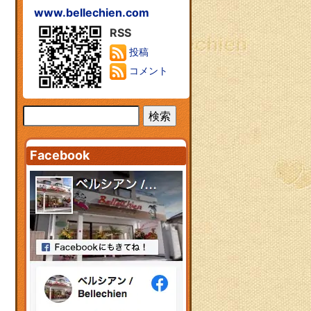
www.bellechien.com
RSS
投稿
コメント
Facebook