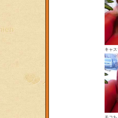
キャス
モコち