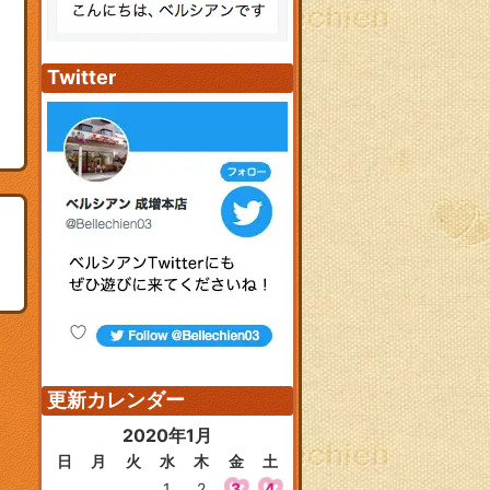
Twitter
更新カレンダー
2020年1月
日
月
火
水
木
金
土
1
2
3
4