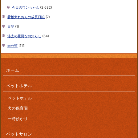
今日のワンちゃん
(2,682)
看板犬れおんの成長日記
(7)
日記
(1)
過去の重要なお知らせ
(64)
未分類
(111)
ホーム
ペットホテル
ペットホテル
犬の保育園
一時預かり
ペットサロン