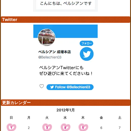
Twitter
更新カレンダー
2012年1月
日
月
火
水
木
金
土
1
2
3
4
5
6
7