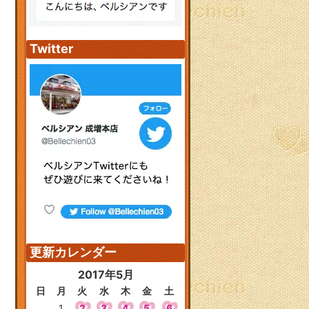
Twitter
更新カレンダー
2017年5月
日
月
火
水
木
金
土
1
2
3
4
5
6