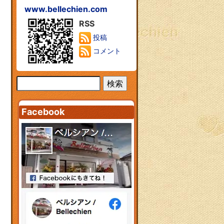
www.bellechien.com
RSS
投稿
コメント
Facebook