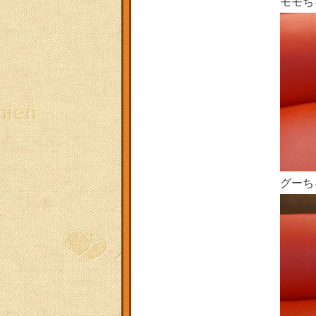
モモち
グーち