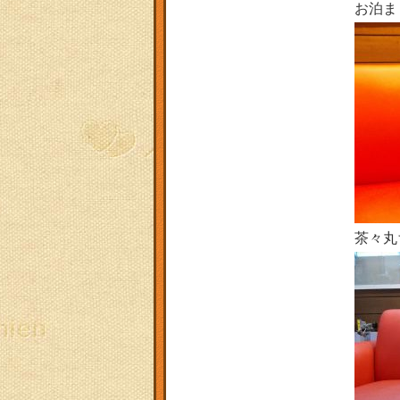
お泊ま
茶々丸