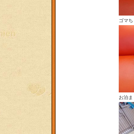
ゴマち
お泊ま