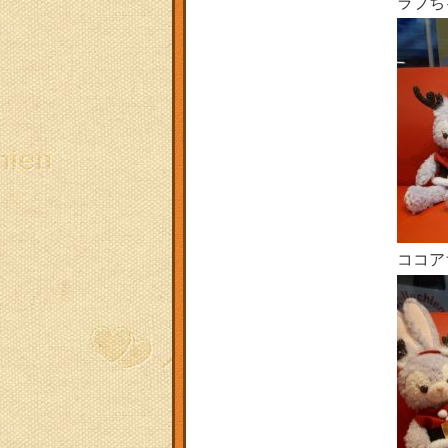
ラブち
ココア