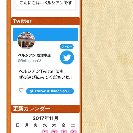
Twitter
更新カレンダー
2017年11月
日
月
火
水
木
金
土
1
2
3
4