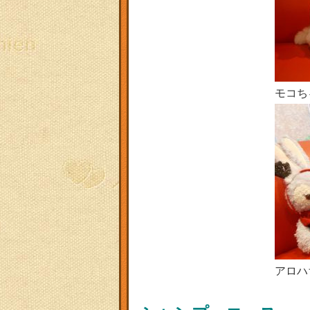
モコち
アロハ