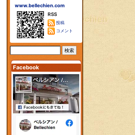
www.bellechien.com
RSS
投稿
コメント
Facebook