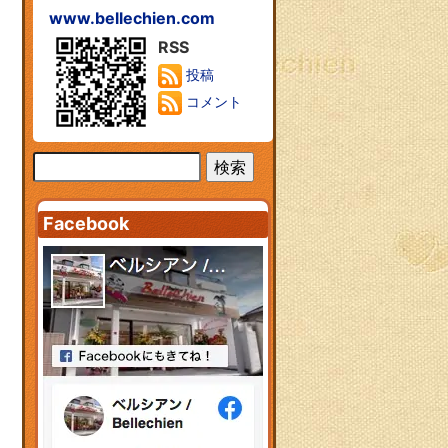
www.bellechien.com
RSS
投稿
コメント
Facebook