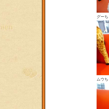
グーち
ムウち