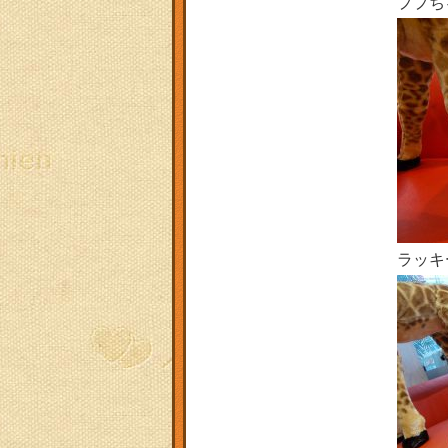
ププち
ラッキ