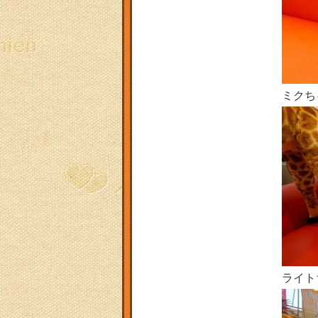
ミクち
ライト