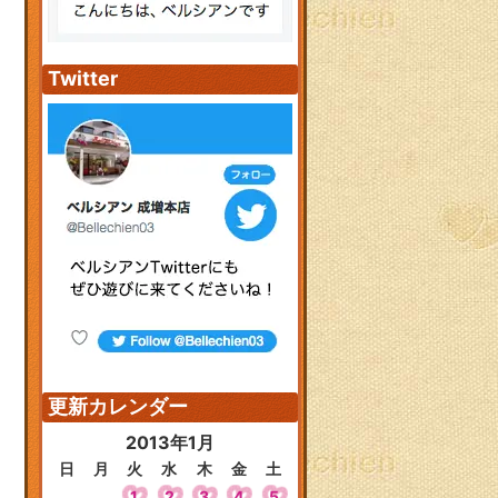
Twitter
更新カレンダー
2013年1月
日
月
火
水
木
金
土
1
2
3
4
5