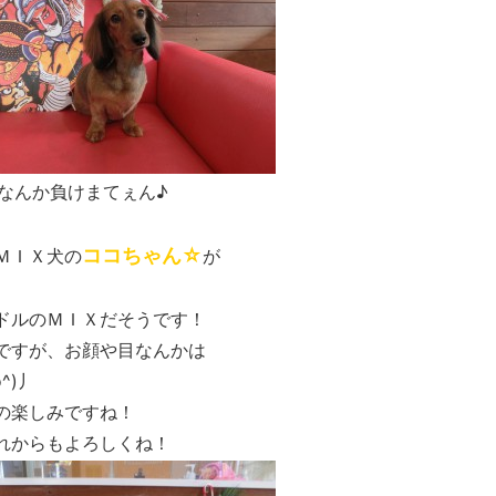
なんか負けまてぇん♪
ココちゃん☆
ＭＩＸ犬の
が
ドルのＭＩＸだそうです！
ですが、お顔や目なんかは
^)丿
の楽しみですね！
れからもよろしくね！