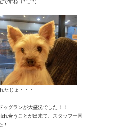
すね（*^_^*）
れたじょ・・・
ドッグランが大盛況でした！！
触れ合うことが出来て、スタッフ一同
た！