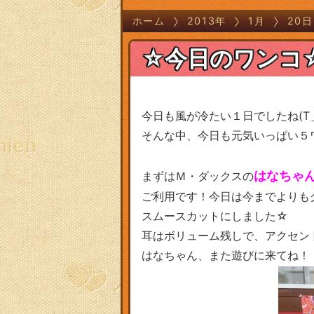
ホーム
2013年
1月
20日
☆今日のワンコ
今日も風が冷たい１日でしたね(T＿
そんな中、今日も元気いっぱい５
はなちゃ
まずはＭ・ダックスの
ご利用です！今日は今までよりも
スムースカットにしました☆
耳はボリューム残しで、アクセン
はなちゃん、また遊びに来てね！