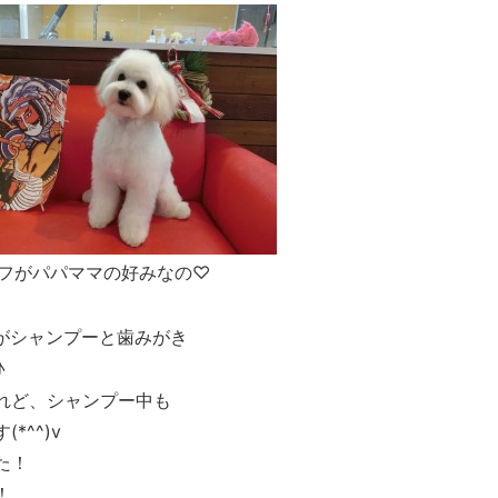
フがパパママの好みなの♡
がシャンプーと歯みがき
♪
れど、シャンプー中も
*^^)v
た！
！