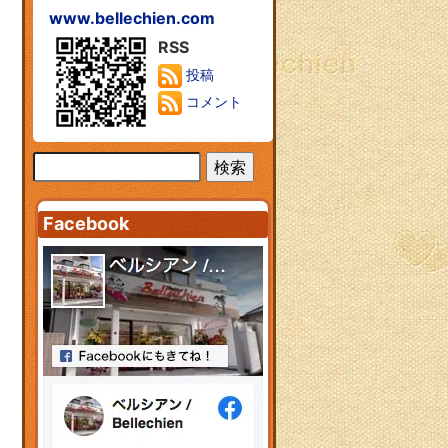
www.bellechien.com
RSS
投稿
コメント
Facebook