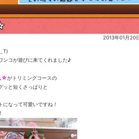
☆
2013年01月20
T)
ワンコが遊びに来てくれました♪
ん☆
がトリミングコースの
グッと短くさっぱりと
トになって可愛いですね！
！