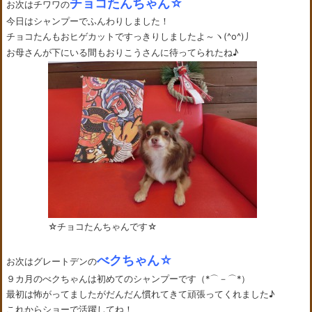
チョコたんちゃん☆
お次はチワワの
今日はシャンプーでふんわりしました！
チョコたんもおヒゲカットですっきりしましたよ～ヽ(^o^)丿
お母さんが下にいる間もおりこうさんに待ってられたね♪
☆チョコたんちゃんです☆
べクちゃん☆
お次はグレートデンの
９カ月のべクちゃんは初めてのシャンプーです（*⌒－⌒*）
最初は怖がってましたがだんだん慣れてきて頑張ってくれました♪
これからショーで活躍してね！