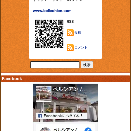
www.bellechien.com
RSS
投稿
コメント
Facebook