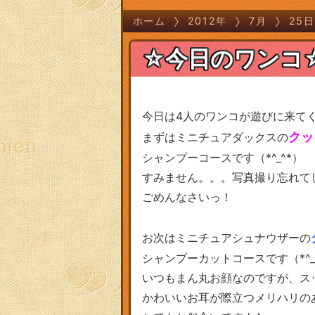
ホーム
2012年
7月
25日
☆今日のワンコ
今日は4人のワンコが遊びに来て
クッ
まずはミニチュアダックスの
シャンプーコースです（*^_^*）
すみません。。。写真撮り忘れて
ごめんなさいっ！
お次はミニチュアシュナウザーの
シャンプーカットコースです（*^_
いつもまん丸お顔なのですが、ス
かわいいお耳が際立つメリハリのあ