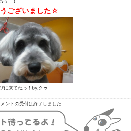
ねっ！！
とうございました☆
びに来てねっ！by.クゥ
コメントの受付は終了しました