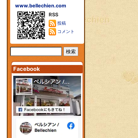
www.bellechien.com
RSS
投稿
コメント
Facebook