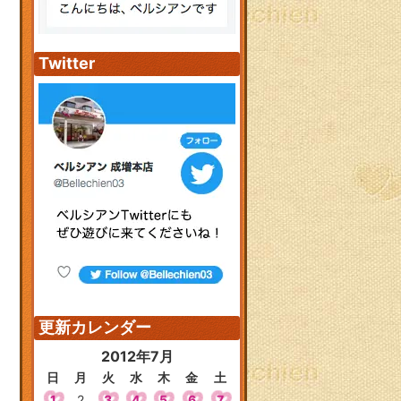
Twitter
更新カレンダー
2012年7月
日
月
火
水
木
金
土
1
2
3
4
5
6
7