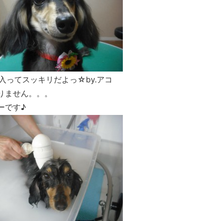
入ってスッキリだよっ☆by.アコ
りません。。。
ーです♪