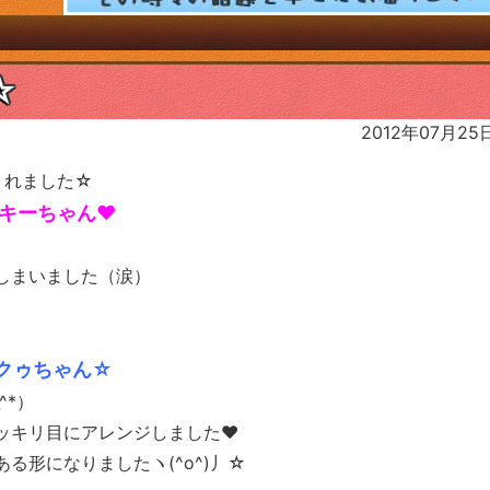
☆
2012年07月25
くれました☆
キーちゃん❤
しまいました（涙）
クゥちゃん☆
^*）
ッキリ目にアレンジしました❤
る形になりましたヽ(^o^)丿☆