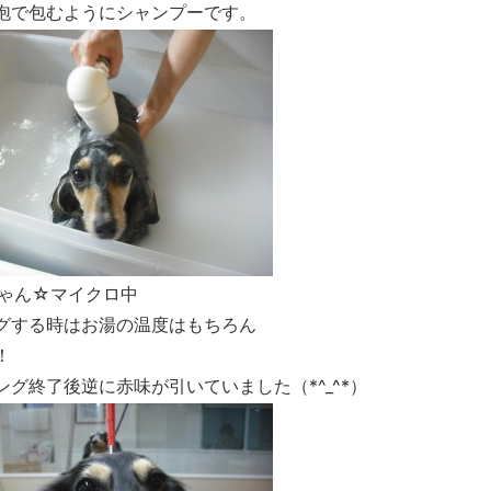
泡で包むようにシャンプーです。
ゃん☆マイクロ中
グする時はお湯の温度はもちろん
！
グ終了後逆に赤味が引いていました（*^_^*）