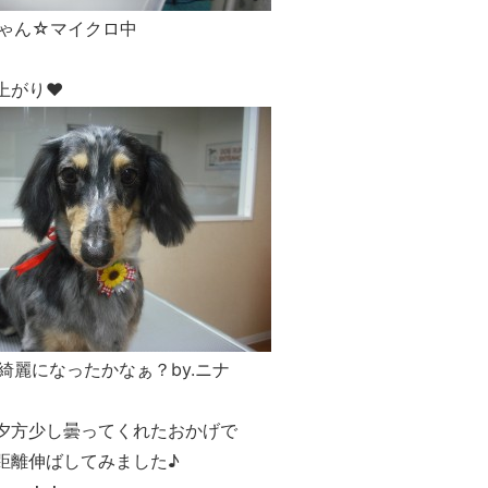
ゃん☆マイクロ中
上がり❤
綺麗になったかなぁ？by.ニナ
夕方少し曇ってくれたおかげで
距離伸ばしてみました♪