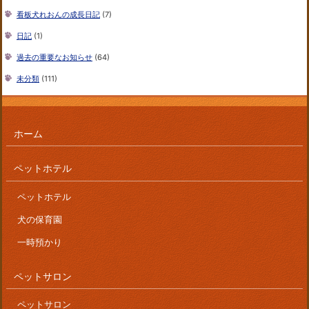
看板犬れおんの成長日記
(7)
日記
(1)
過去の重要なお知らせ
(64)
未分類
(111)
ホーム
ペットホテル
ペットホテル
犬の保育園
一時預かり
ペットサロン
ペットサロン