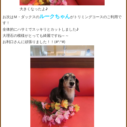
大きくなったよ♪
ルークちゃん
お次はＭ・ダックスの
がトリミングコースのご利用で
す！
全体的にハサミでスッキリとカットしました♪
大理石の模様がとっても綺麗ですね～～
お利口さんに頑張りました！！(#^.^#)