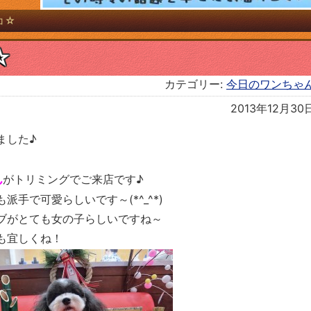
コ☆
☆
カテゴリー:
今日のワンちゃ
2013年12月30
ました♪
ん
がトリミングでご来店です♪
手で可愛らしいです～(*^_^*)
ブがとても女の子らしいですね～
も宜しくね！