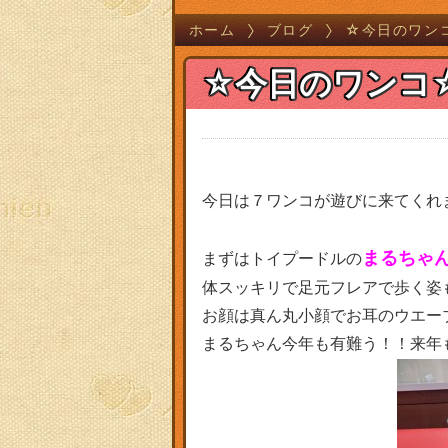
ホーム
ブログ
☆今日のワン
☆今日のワンコ
今日は７ワンコが遊びに来てくれ
まるちゃ
まずはトイプードルの
体スッキリで足元フレアで歩く姿も派
お顔は真ん丸小顔でお耳のウエー
まるちゃん今年も有難う！！来年