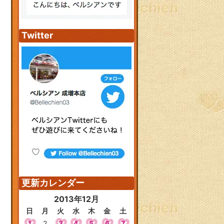
Twitter
更新カレンダー
2013年12月
日
月
火
水
木
金
土
1
2
3
4
5
6
7