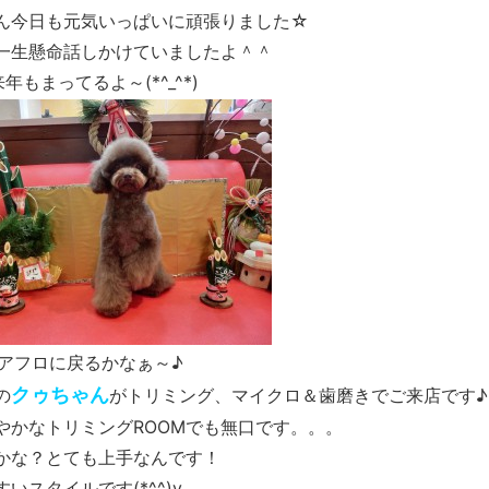
ん今日も元気いっぱいに頑張りました☆
一生懸命話しかけていましたよ＾＾
もまってるよ～(*^_^*)
アフロに戻るかなぁ～♪
クゥちゃん
の
がトリミング、マイクロ＆歯磨きでご来店です♪
やかなトリミングROOMでも無口です。。。
かな？とても上手なんです！
スタイルです(*^^)v