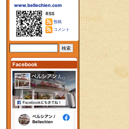
www.bellechien.com
RSS
投稿
コメント
Facebook