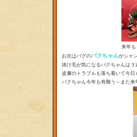
来年も
パクちゃん
お次はパグの
がシャ
抜け毛が気になるパクちゃんは３
皮膚のトラブルも落ち着いて今日もピ
パクちゃん今年も有難う～また来