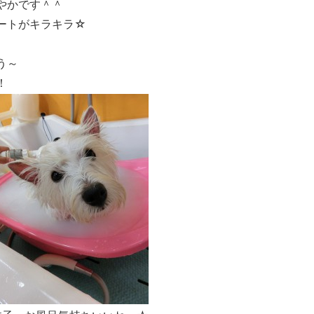
やかです＾＾
ートがキラキラ☆
う～
！