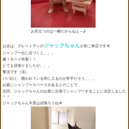
お耳立つのは一瞬だからねぇ～♪
ジャックちゃん
お次は、グレートデンの
が初ご来店です☆
シャンプー台に近づくと。。。
嫌々モード炸裂！！
とても頑張りましたが。。。
撃沈です（涙）
パパ曰く、囲われている所に入るのが苦手だそう。。。
お庭にシャンプースペースがあるとのことで
次回、ジャックちゃんのお家に出張でシャンプーすることに決定しました
＾＾
ジャックちゃん今度は頑張ろうね☆