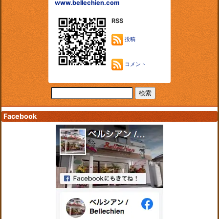
www.bellechien.com
RSS
投稿
コメント
Facebook