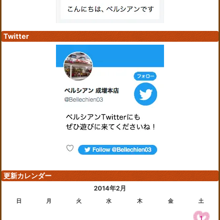
Twitter
更新カレンダー
2014年2月
日
月
火
水
木
金
土
1