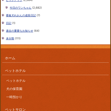
今日のワンちゃん
(2,682)
看板犬れおんの成長日記
(7)
日記
(1)
過去の重要なお知らせ
(64)
未分類
(111)
ホーム
ペットホテル
ペットホテル
犬の保育園
一時預かり
ペットサロン