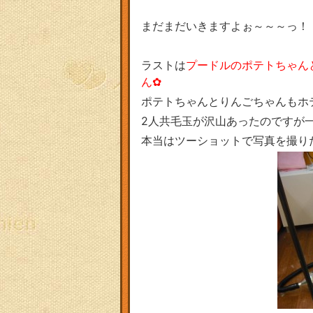
まだまだいきますよぉ～～～っ！
ラストは
プードルのポテトちゃん
ん✿
ポテトちゃんとりんごちゃんもホ
2人共毛玉が沢山あったのですが
本当はツーショットで写真を撮りた