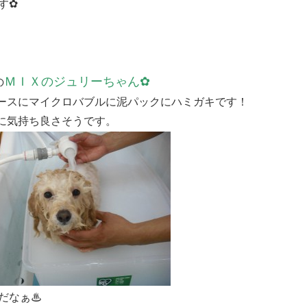
す✿
ＭＩＸのジュリーちゃん✿
の
ースにマイクロバブルに泥パックにハミガキです！
当に気持ち良さそうです。
だなぁ♨