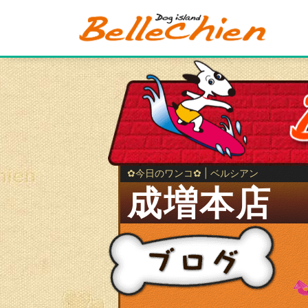
✿今日のワンコ✿ | ベルシアン
成増本店