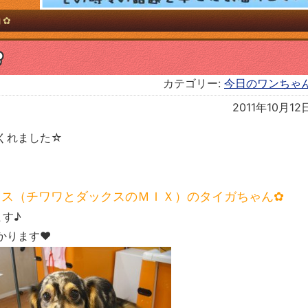
コ✿
✿
カテゴリー:
今日のワンちゃ
2011年10月12
くれました☆
クス（チワワとダックスのＭＩＸ）のタイガちゃん✿
ます♪
かります♥