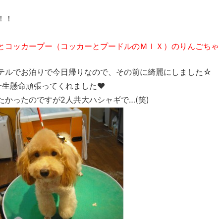
！！
とコッカープー（コッカーとプードルのＭＩＸ）のりんごちゃ
テルでお泊りで今日帰りなので、その前に綺麗にしました☆
一生懸命頑張ってくれました♥
かったのですが2人共大ハシャギで…(笑)