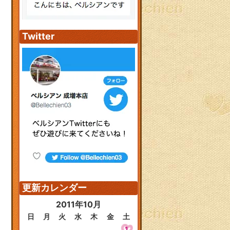
Twitter
更新カレンダー
2011年10月
日
月
火
水
木
金
土
1