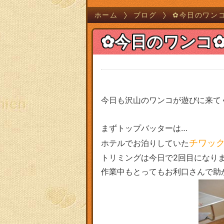
ホーム
ブログ
✿今日のワン
✿今日のワンコ
今日も沢山のワンコが遊びに来て
まずトップバッターは…
チワッ
ホテルでお泊りしていた
トリミングは今日で2回目になり
作業中もとってもお利口さんで助