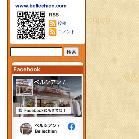
www.bellechien.com
RSS
投稿
コメント
Facebook