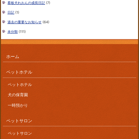
看板犬れおんの成長日記
(7)
日記
(1)
過去の重要なお知らせ
(64)
未分類
(111)
ホーム
ペットホテル
ペットホテル
犬の保育園
一時預かり
ペットサロン
ペットサロン