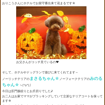
おりこうさんにホテルでお留守番出来て花まるです☆
お父さんがコッチ見ているの❤
そして、ホテルやドッグランで遊びに来てくれてます～
まさるちゃん☆
みのる
ノーリッチテリアの
ノーフォークテリアの
ちゃん☆
ヽ(^o^)丿
今日は肛門腺絞りとお爪切りでした♪
お二人はお家でママがプラッキングしていて立派なテリアコートを保って
ます☆