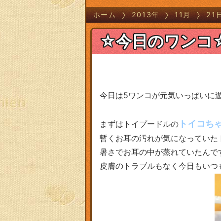
ホーム
2013年
11月
21
☆今日のワンコ
今日は5ワンコが元気いっぱいに
トイコち
まずはトイプードルの
暫くお耳の汚れが気になっていた
暑さでお耳の中が蒸れていたんで
皮膚のトラブルもなく今日もいつ