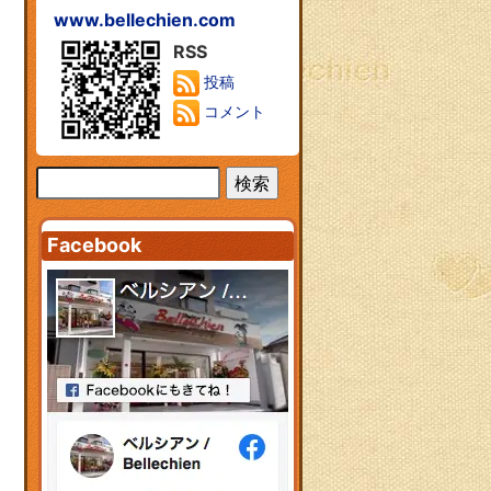
www.bellechien.com
RSS
投稿
コメント
Facebook