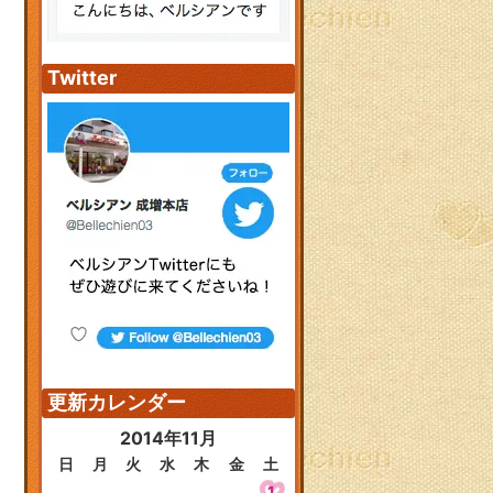
Twitter
更新カレンダー
2014年11月
日
月
火
水
木
金
土
1