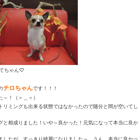
てちゃん♡
チロちゃん
の
です！！！
た～！（＞＿＜）
トリミングも出来る状態ではなかったので随分と間が空いてし
グと相成りました！いや～良かった！元気になって本当に良か
ましたが、すっきり綺麗になりました～、うん、本当に良かっ