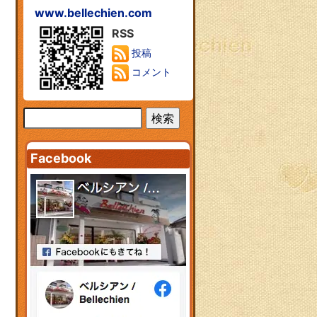
www.bellechien.com
RSS
投稿
コメント
Facebook