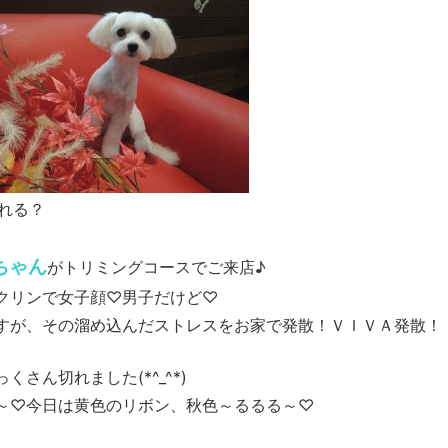
れる？
ちゃん
がトリミングコースでご来店♪
クリンで女子顔♡男子だけど♡
すが、その溜め込んだストレスをお家で発散！ＶＩＶＡ発散！
さん切れました(*^_^*)
～♡今日は黄色のリボン、秋色～るるる～♡