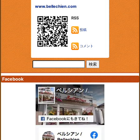
www.bellechien.com
RSS
投稿
コメント
Facebook