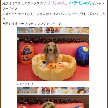
ナナちゃん
ハチちゃん
お次はミニチュアダックスの
、
がシャン
プーです♪
皮膚がデリケートなお二人さんはお持込のシャンプーで優しく洗いました
☆
今回も皮膚トラブルナッシングでした～♪
7（ナナ）！