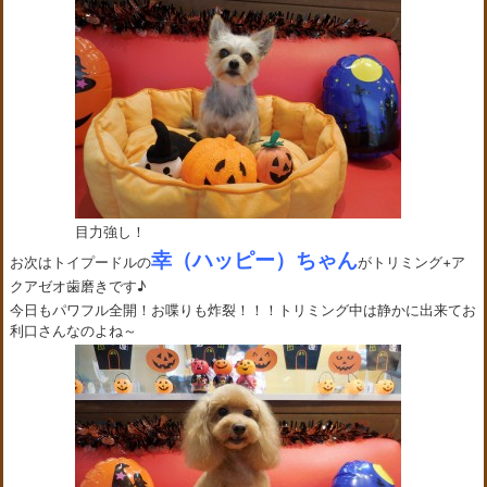
目力強し！
幸（ハッピー）ちゃん
お次はトイプードルの
がトリミング+ア
クアゼオ歯磨きです♪
今日もパワフル全開！お喋りも炸裂！！！トリミング中は静かに出来てお
利口さんなのよね～