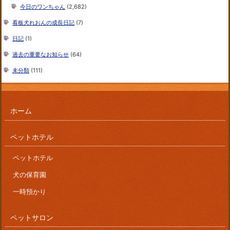
今日のワンちゃん
(2,682)
看板犬れおんの成長日記
(7)
日記
(1)
過去の重要なお知らせ
(64)
未分類
(111)
ホーム
ペットホテル
ペットホテル
犬の保育園
一時預かり
ペットサロン