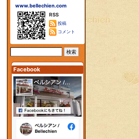
www.bellechien.com
RSS
投稿
コメント
Facebook