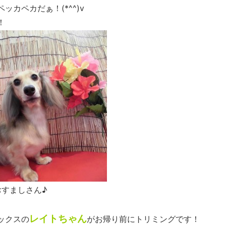
カペカだぁ！(*^^)v
！
おすましさん♪
レイトちゃん
ックスの
がお帰り前にトリミングです！