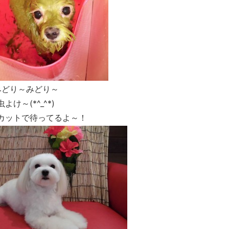
みどり～みどり～
～(*^_^*)
カットで待ってるよ～！