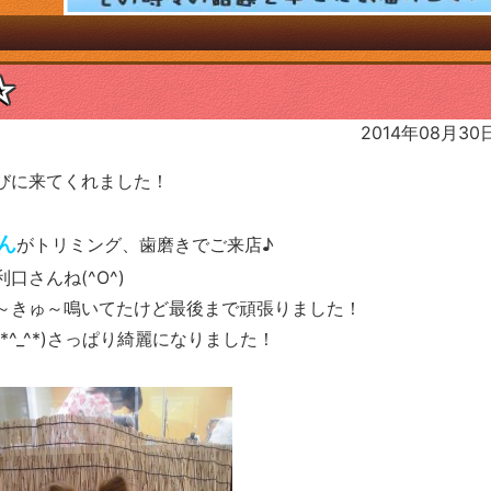
日
☆
2014年08月30
びに来てくれました！
ん
がトリミング、歯磨きでご来店♪
さんね(^O^)
～きゅ～鳴いてたけど最後まで頑張りました！
^_^*)さっぱり綺麗になりました！