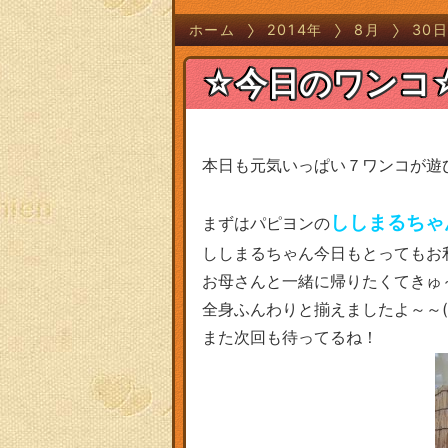
ホーム
2014年
8月
30
☆今日のワンコ
本日も元気いっぱい７ワンコが遊
ししまるちゃ
まずはパピヨンの
ししまるちゃん今日もとってもお利口
お母さんと一緒に帰りたくてきゅ
全身ふんわりと揃えましたよ～～(*
また次回も待ってるね！