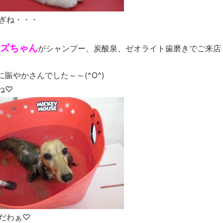
ぎね・・・
ズちゃん
がシャンプー、炭酸泉、ゼオライト歯磨きでご来店
賑やかさんでした～～(^O^)
ね♡
だわぁ♡